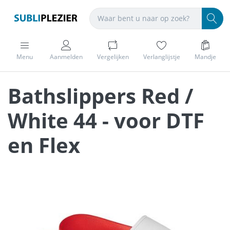
Menu
Aanmelden
Vergelijken
Verlanglijstje
Mandje
Bathslippers Red /
White 44 - voor DTF
en Flex