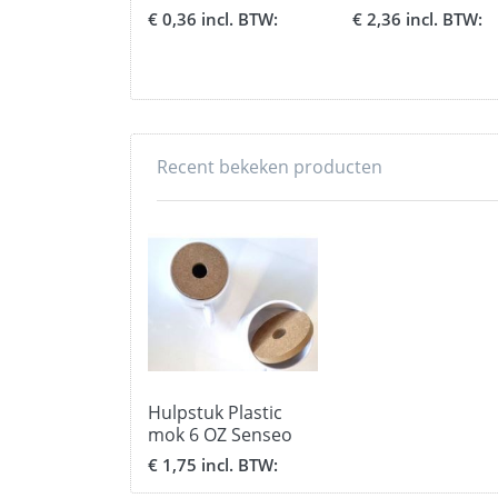
voor bekers
beker
€ 0,36 incl. BTW:
€ 2,36 incl. BTW:
Recent bekeken producten
Hulpstuk Plastic
mok 6 OZ Senseo
€ 1,75 incl. BTW: