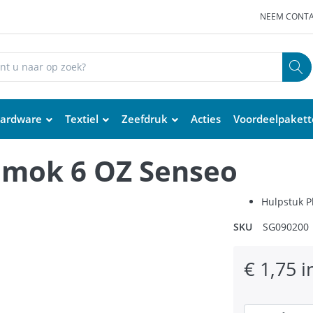
NEEM CONTA
ardware
Textiel
Zeefdruk
Acties
Voordeelpaket
c mok 6 OZ Senseo
Hulpstuk P
SKU
SG090200
€ 1,75 i