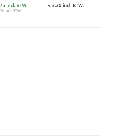
10oz
recht hoeken
,75 incl. BTW:
€ 3,30 incl. BTW:
€ 5,87 incl. BT
05 incl. BTW: