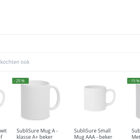
 kochten ook
- 25 %
- 15 %
 wit
SubliSure Mug A -
SubliSure Small
Sub
f
klasse A+ beker
Mug AAA - beker
Met