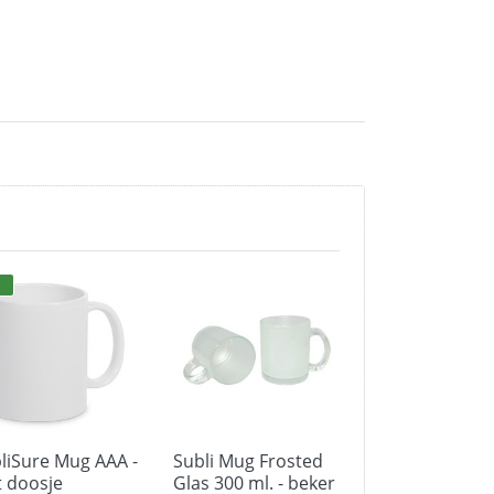
liSure Mug AAA -
Subli Mug Frosted
Subli Glasblok
 doosje
Glas 300 ml. - beker
x 2 cm. - cryst