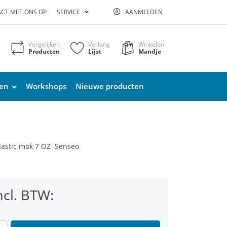
CT MET ONS OP
SERVICE
AANMELDEN
Vergelijken
Verlang
Winkelen
Producten
Lijst
Mandje
ten
Workshops
Nieuwe producten
lastic mok 7 OZ Senseo
ncl. BTW: