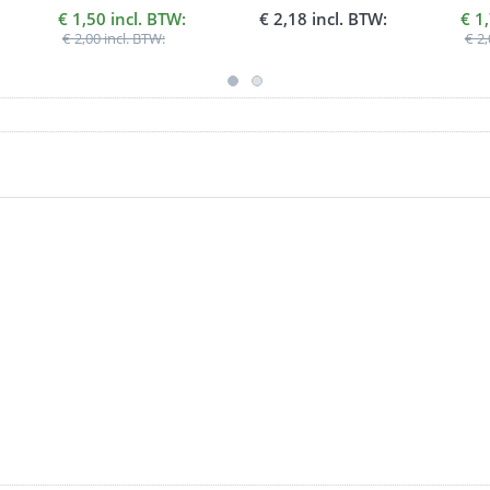
inhoud 330 ml met
inhoud 150 ml.
€ 1,50 incl. BTW:
€ 2,18 incl. BTW:
€ 1
Doosje
€ 2,00 incl. BTW:
€ 2,