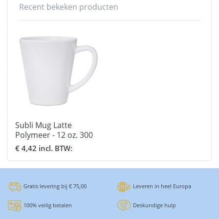
Recent bekeken producten
Subli Mug Latte
Polymeer - 12 oz. 300
ml. beker
€ 4,42 incl. BTW:
Gratis levering bij € 75,00
Leveren in heel Europa
100% veilig betalen
Deskundige hulp