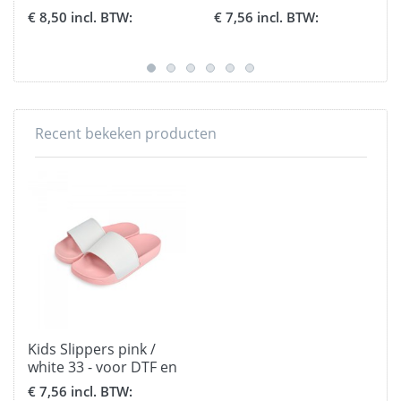
Flex
Flex
€ 8,50 incl. BTW:
€ 7,56 incl. BTW:
Recent bekeken producten
Kids Slippers pink /
white 33 - voor DTF en
Flex
€ 7,56 incl. BTW: