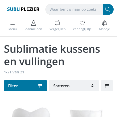
Menu
Aanmelden
Vergelijken
Verlanglijstje
Mandje
Sublimatie kussens
en vullingen
1-21
van
21
Filter
Sorteren