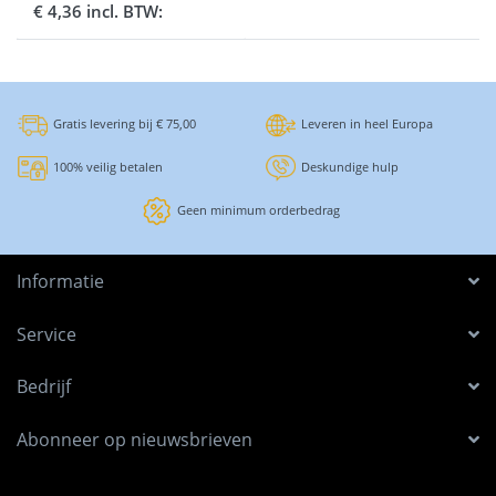
€ 4,36 incl. BTW:
Gratis levering bij € 75,00
Leveren in heel Europa
100% veilig betalen
Deskundige hulp
Geen minimum orderbedrag
Informatie
Service
Bedrijf
Abonneer op nieuwsbrieven
.