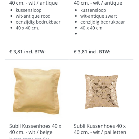
40 cm. - wit / antique
40 cm. - wit / antique
rood
zwart
kussensloop
kussensloop
wit-antique rood
wit-antique zwart
eenzijdig bedrukbaar
eenzijdig bedrukbaar
40 x 40 cm.
40 x 40 cm
€ 3,81 incl. BTW:
€ 3,81 incl. BTW:
Subli Kussenhoes 40 x
Subli Kussenhoes 40 x
40 cm. - wit / beige
40 cm. - wit / pailletten
rand
champagne
kussen creme met flap