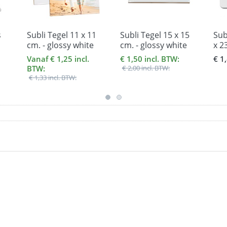
s
Subli Tegel 11 x 11
Subli Tegel 15 x 15
Sub
cm. - glossy white
cm. - glossy white
x 2
dik
Vanaf € 1,25 incl.
€ 1,50 incl. BTW:
€ 1
BTW:
€ 2,00 incl. BTW:
€ 1,33 incl. BTW: