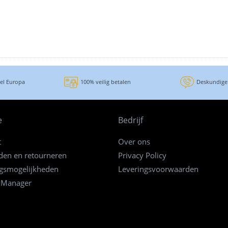
eel Europa
100% veilig betalen
Deskundige
e
Bedrijf
t
Over ons
den en retourneren
Privacy Policy
ngsmogelijkheden
Leveringsvoorwaarden
 Manager