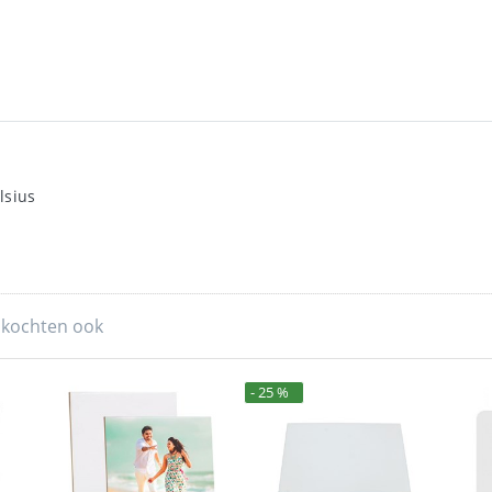
lsius
 kochten ook
- 25 %