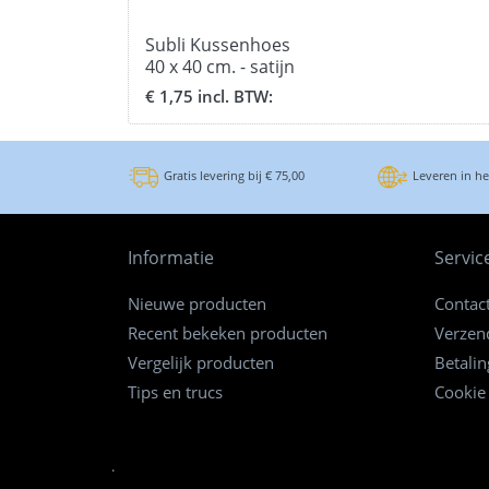
Subli Kussenhoes
40 x 40 cm. - satijn
wit
€ 1,75 incl. BTW:
Gratis levering bij € 75,00
Leveren in h
Informatie
Servic
Nieuwe producten
Contac
Recent bekeken producten
Verzen
Vergelijk producten
Betali
Tips en trucs
Cookie
.