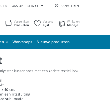
CT MET ONS OP
SERVICE
AANMELDEN
Vergelijken
Verlang
Winkelen
Producten
Lijst
Mandje
ten
Workshops
Nieuwe producten
t
polyester kussenhoes met een zachte textiel look
s
wit
0 x 40 cm.
an een ritssluiting
oor sublimatie