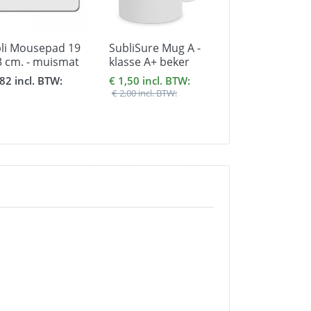
li Mousepad 19
SubliSure Mug A -
AluSub Plaat 0
3 cm. - muismat
klasse A+ beker
mm. wit glanz
te 5 mm.
inhoud 330 ml met
formaat 15 x 
,82 incl. BTW:
€ 1,50 incl. BTW:
€ 3,21 incl. BT
Doosje
€ 2,00 incl. BTW: