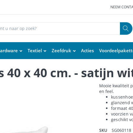
NEEM CONTA
ardware
Textiel
Zeefdruk
Acties
Voordeelpaket
40 x 40 cm. - satijn wi
Mooie kwaliteit 
en feel.
kussenhoe
glanzend 
formaat 4
voorzien v
geschikt v
SKU
SG060118