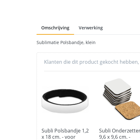
Omschrijving
Verwerking
Sublimatie Polsbandje,
klein
Klanten die dit product gekocht hebben,
Subli Polsbandje 1,2
Subli Onderzette
x 18 cm. - voor
9,6 x 9,6 cm. -