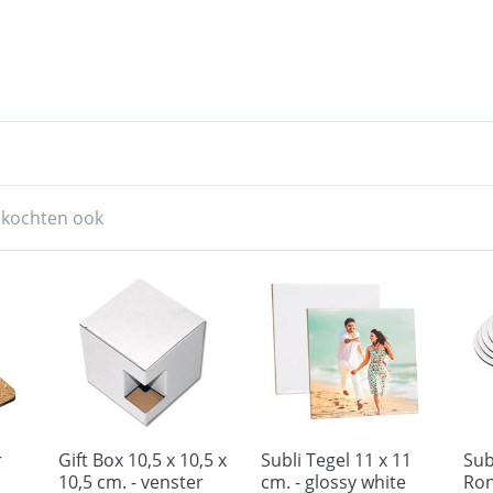
 kochten ook
r
Gift Box 10,5 x 10,5 x
Subli Tegel 11 x 11
Sub
10,5 cm. - venster
cm. - glossy white
Ron