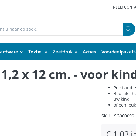
NEEM CONTA
ardware
Textiel
Zeefdruk
Acties
Voordeelpaket
1,2 x 12 cm. - voor kin
Polsbandje
Bedruk he
uw kind
of een leuk
SKU
SG060099
€ 1,03 i