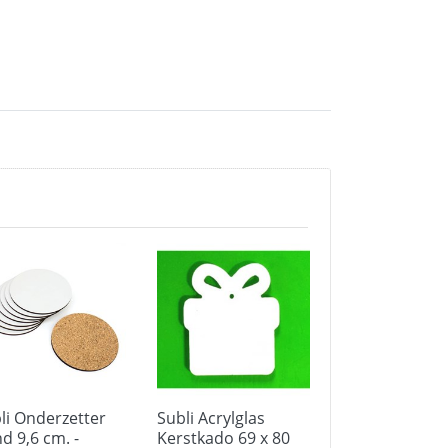
li Onderzetter
Subli Acrylglas
Subli Baby
d 9,6 cm. -
Kerstkado 69 x 80
Rompertje - m