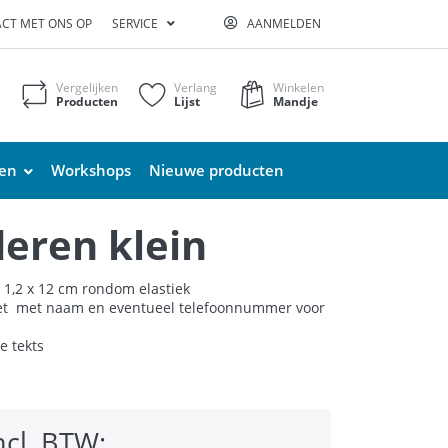
CT MET ONS OP
SERVICE
AANMELDEN
Vergelijken
Verlang
Winkelen
Producten
Lijst
Mandje
ten
Workshops
Nieuwe producten
deren klein
 1,2 x 12 cm rondom elastiek
t met naam en eventueel telefoonnummer voor
e tekts
ncl. BTW: