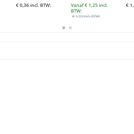
urk
voor bekers
har
€ 0,36 incl. BTW:
Vanaf € 1,25 incl.
€ 1
BTW:
€ 1,33 incl. BTW: