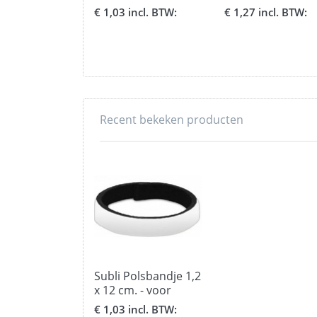
kinderen groot
hardboard met k
€ 1,03 incl. BTW:
€ 1,27 incl. BTW:
Recent bekeken producten
Subli Polsbandje 1,2
x 12 cm. - voor
kinderen klein
€ 1,03 incl. BTW: