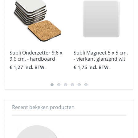
Subli Onderzetter 9,6 x
Subli Magneet 5 x 5 cm.
9,6 cm. - hardboard
- vierkant glanzend wit
met kurk
€ 1,27 incl. BTW:
€ 1,75 incl. BTW:
Recent bekeken producten