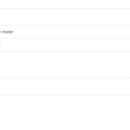
e meter
.