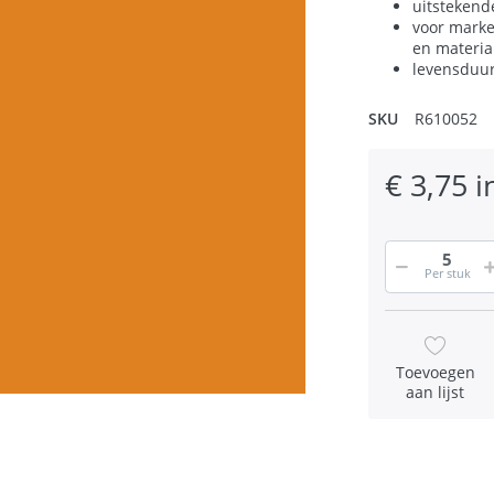
uitstekend
voor marke
en materia
levensduur 
SKU
R610052
€ 3,75 i
Per stuk
Toevoegen
aan lijst