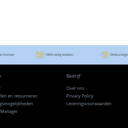
eel Europa
100% veilig betalen
Deskundige
e
Bedrijf
t
Over ons
den en retourneren
Privacy Policy
ngsmogelijkheden
Leveringsvoorwaarden
 Manager