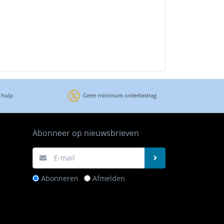
 hulp
Geen minimum orderbedrag
Abonneer op nieuwsbrieven
Abonneren
Afmelden