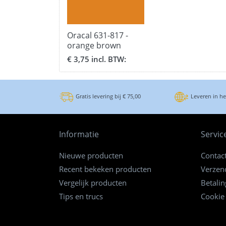
Oracal 631-817 -
orange brown
breedte 63 cm.
€ 3,75 incl. BTW:
Gratis levering bij € 75,00
Leveren in h
Informatie
Servic
Nieuwe producten
Contac
Recent bekeken producten
Verzen
Vergelijk producten
Betali
Tips en trucs
Cookie