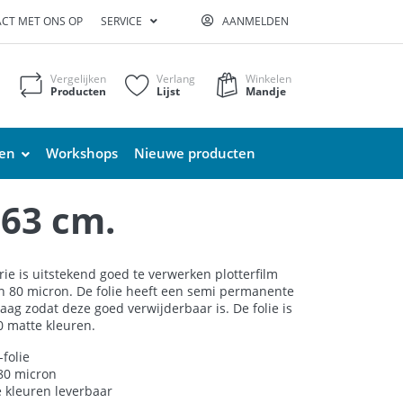
CT MET ONS OP
SERVICE
AANMELDEN
Vergelijken
Verlang
Winkelen
Producten
Lijst
Mandje
ten
Workshops
Nieuwe producten
 63 cm.
rie is uitstekend goed te verwerken plotterfilm
n 80 micron. De folie heeft een semi permanente
laag zodat deze goed verwijderbaar is. De folie is
60 matte kleuren.
folie
 80 micron
e kleuren leverbaar