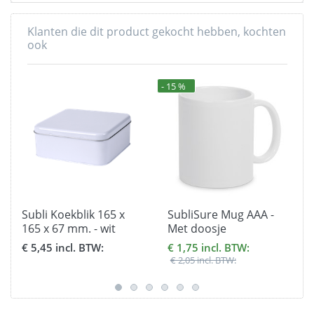
Klanten die dit product gekocht hebben, kochten
ook
- 15 %
Subli Koekblik 165 x
SubliSure Mug AAA -
165 x 67 mm. - wit
Met doosje
vierkant met deksel
€ 5,45 incl. BTW:
€ 1,75 incl. BTW:
€ 2,05 incl. BTW: