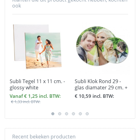
ook
-
Subli Tegel 11 x 11 cm. -
Subli Klok Rond 29 -
glossy white
glas diamater 29 cm. +
uurwerk
Vanaf € 1,25 incl. BTW:
€ 10,59 incl. BTW:
€ 1,33 incl. BTW:
Recent bekeken producten