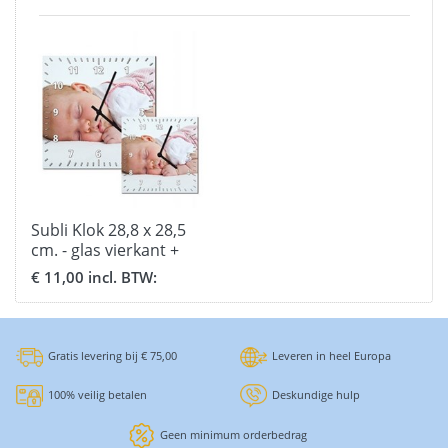
Subli Klok 28,8 x 28,5
cm. - glas vierkant +
uurwerk
€ 11,00 incl. BTW:
Gratis levering bij € 75,00
Leveren in heel Europa
100% veilig betalen
Deskundige hulp
Geen minimum orderbedrag