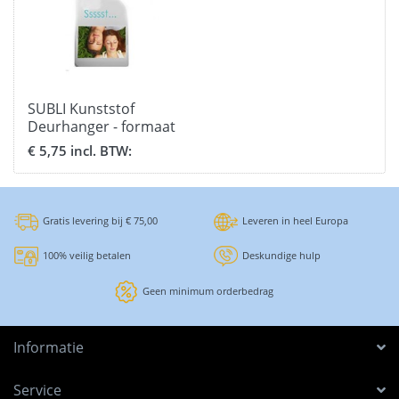
SUBLI Kunststof
Deurhanger - formaat
10 x 23 cm.
€ 5,75 incl. BTW:
Gratis levering bij € 75,00
Leveren in heel Europa
100% veilig betalen
Deskundige hulp
Geen minimum orderbedrag
Informatie
Service