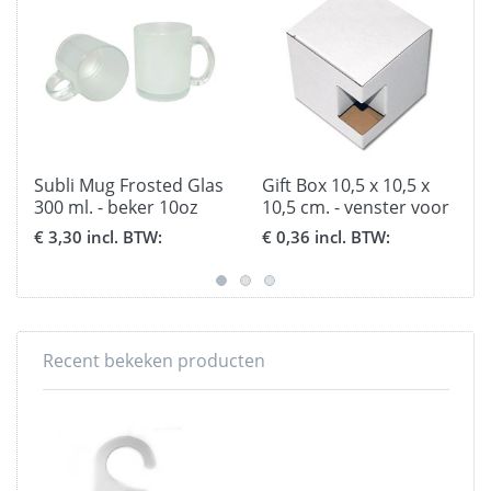
Subli Mug Frosted Glas
Gift Box 10,5 x 10,5 x
300 ml. - beker 10oz
10,5 cm. - venster voor
bekers
€ 3,30 incl. BTW:
€ 0,36 incl. BTW:
Recent bekeken producten