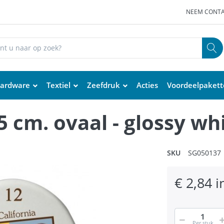
NEEM CONTA
ardware
Textiel
Zeefdruk
Acties
Voordeelpaket
,5 cm. ovaal - glossy wh
SKU
SG050137
€ 2,84 i
Per stuk