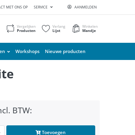
CT MET ONS OP
SERVICE
AANMELDEN
Vergelijken
Verlang
Winkelen
Producten
Lijst
Mandje
ten
Workshops
Nieuwe producten
ite
ncl. BTW:
Toevoegen