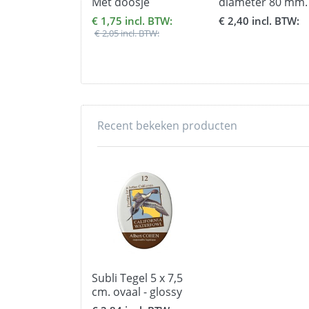
Met doosje
diameter 80 mm.
€ 1,75 incl. BTW:
€ 2,40 incl. BTW:
€ 2,05 incl. BTW:
Recent bekeken producten
Subli Tegel 5 x 7,5
cm. ovaal - glossy
white