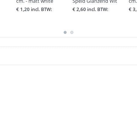
cm. - matt white
Speld Glanzend Wit
cm.
- formaat 5 x 7,5 cm.
whi
€ 1,20 incl. BTW:
€ 2,60 incl. BTW:
€ 3